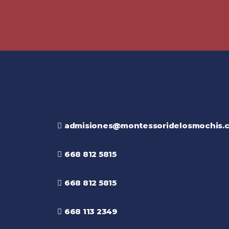
admisiones@montessoridelosmochis.
668 812 5815
668 812 5815
668 113 2349